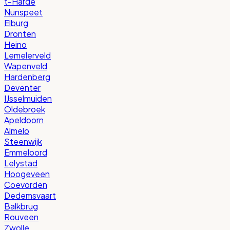
t-Harde
Nunspeet
Elburg
Dronten
Heino
Lemelerveld
Wapenveld
Hardenberg
Deventer
IJsselmuiden
Oldebroek
Apeldoorn
Almelo
Steenwijk
Emmeloord
Lelystad
Hoogeveen
Coevorden
Dedemsvaart
Balkbrug
Rouveen
Zwolle