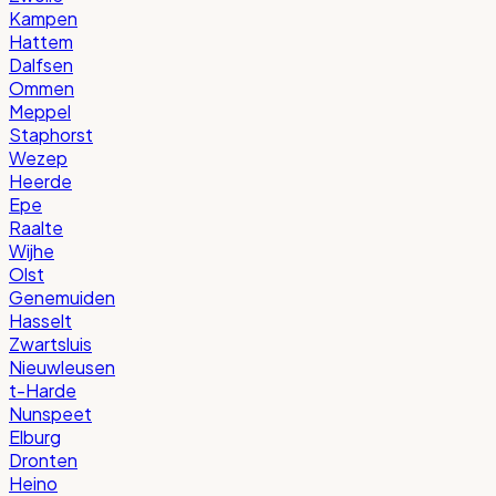
Kampen
Hattem
Dalfsen
Ommen
Meppel
Staphorst
Wezep
Heerde
Epe
Raalte
Wijhe
Olst
Genemuiden
Hasselt
Zwartsluis
Nieuwleusen
t-Harde
Nunspeet
Elburg
Dronten
Heino