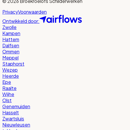
©
2026
Broekroelofs Schilderwerken
Privacy
Voorwaarden
Ontwikkeld door:
Zwolle
Kampen
Hattem
Dalfsen
Ommen
Meppel
Staphorst
Wezep
Heerde
Epe
Raalte
Wijhe
Olst
Genemuiden
Hasselt
Zwartsluis
Nieuwleusen