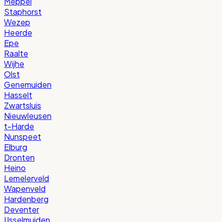
Meppel
Staphorst
Wezep
Heerde
Epe
Raalte
Wijhe
Olst
Genemuiden
Hasselt
Zwartsluis
Nieuwleusen
t-Harde
Nunspeet
Elburg
Dronten
Heino
Lemelerveld
Wapenveld
Hardenberg
Deventer
IJsselmuiden