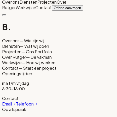
Over ons
Diensten
Projecten
Over
Rutger
Werkwijze
Contact
Offerte aanvragen
B.
Over ons
—
Wie zijn wij
Diensten
—
Wat wij doen
Projecten
—
Ons Portfolio
Over Rutger
—
De vakman
Werkwijze
—
Hoe wij werken
Contact
—
Start een project
Openingstijden
ma t/m vrijdag
8:30-18:00
Contact
Email
Telefoon
Op afspraak